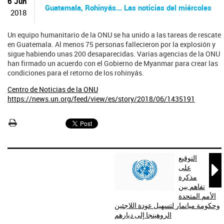
ú
6 Jun
Guatemala, Rohinyás... Las noticias del miércoles
s
2018
q
u
Un equipo humanitario de la ONU se ha unido a las tareas de rescate
e
en Guatemala. Al menos 75 personas fallecieron por la explosión y
d
sigue habiendo unas 200 desaparecidas. Varias agencias de la ONU
a
han firmado un acuerdo con el Gobierno de Myanmar para crear las
condiciones para el retorno de los rohinyás.
Centro de Noticias de la ONU
https://news.un.org/feed/view/es/story/2018/06/1435191
التوقيع

على
مذكرة
تفاهم بين
الأمم المتحدة
وحكومة ميانمار لتسهيل عودة اللاجئين
الروهينجا إلى ديارهم