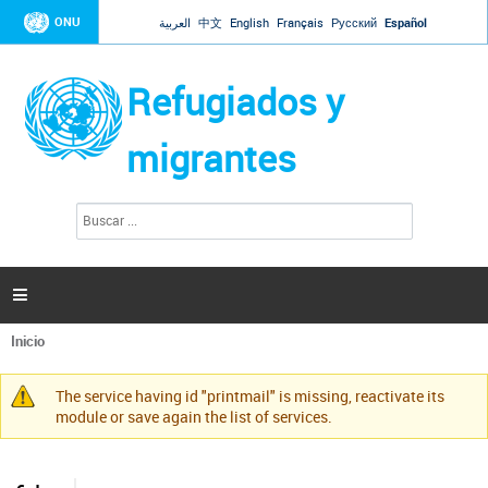
Jump to navigation
ONU
العربية
中文
English
Français
Русский
Español
Refugiados y
migrantes
B
F
u
o
s
r
c
a
m
r

u
l
Inicio
a
Se
r
encuentra
i
The service having id "printmail" is missing, reactivate its
usted
Mensaje
o
module or save again the list of services.
aquí
d
de
e
advertencia
b