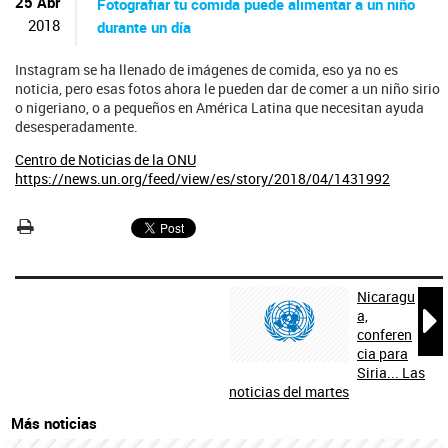
ú
25 Abr
Fotografiar tu comida puede alimentar a un niño
s
2018
durante un día
q
u
Instagram se ha llenado de imágenes de comida, eso ya no es
e
noticia, pero esas fotos ahora le pueden dar de comer a un niño sirio
d
o nigeriano, o a pequeños en América Latina que necesitan ayuda
a
desesperadamente.
Centro de Noticias de la ONU
https://news.un.org/feed/view/es/story/2018/04/1431992
Nicaragu

a,
conferen
cia para
Siria... Las
noticias del martes
Más noticias