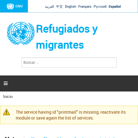
Jump to navigation
ONU
العربية
中文
English
Français
Русский
Español
Refugiados y
migrantes
B
F
u
o
s
r
c
a
m
r

u
l
Inicio
a
Se
r
encuentra
i
The service having id "printmail" is missing, reactivate its
usted
Mensaje
o
module or save again the list of services.
aquí
d
de
e
advertencia
b