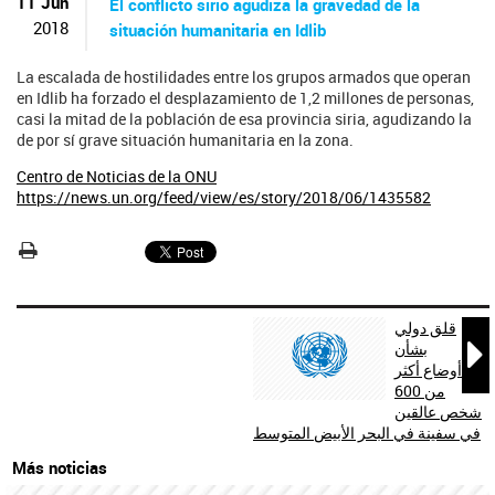
ú
11 Jun
El conflicto sirio agudiza la gravedad de la
s
2018
situación humanitaria en Idlib
q
u
La escalada de hostilidades entre los grupos armados que operan
e
en Idlib ha forzado el desplazamiento de 1,2 millones de personas,
d
casi la mitad de la población de esa provincia siria, agudizando la
a
de por sí grave situación humanitaria en la zona.
Centro de Noticias de la ONU
https://news.un.org/feed/view/es/story/2018/06/1435582
قلق دولي

بشأن
أوضاع أكثر
من 600
شخص عالقين
في سفينة في البحر الأبيض المتوسط
Más noticias