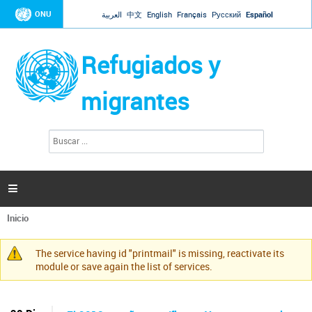
Jump to navigation
ONU
العربية
中文
English
Français
Русский
Español
Refugiados y
migrantes
B
F
u
o
s
r
c
a
m
r

u
l
Inicio
a
Se
r
encuentra
i
The service having id "printmail" is missing, reactivate its
usted
Mensaje
o
module or save again the list of services.
aquí
d
de
e
advertencia
b