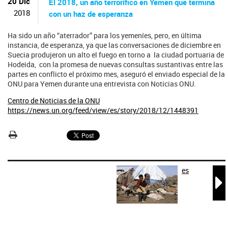
ú
20 Dic
El 2018, un año terrorífico en Yemen que termina
s
2018
con un haz de esperanza
q
u
Ha sido un año “aterrador” para los yemeníes, pero, en última
e
instancia, de esperanza, ya que las conversaciones de diciembre en
d
Suecia produjeron un alto el fuego en torno a la ciudad portuaria de
a
Hodeida, con la promesa de nuevas consultas sustantivas entre las
partes en conflicto el próximo mes, aseguró el enviado especial de la
ONU para Yemen durante una entrevista con Noticias ONU.
Centro de Noticias de la ONU
https://news.un.org/feed/view/es/story/2018/12/1448391
es
