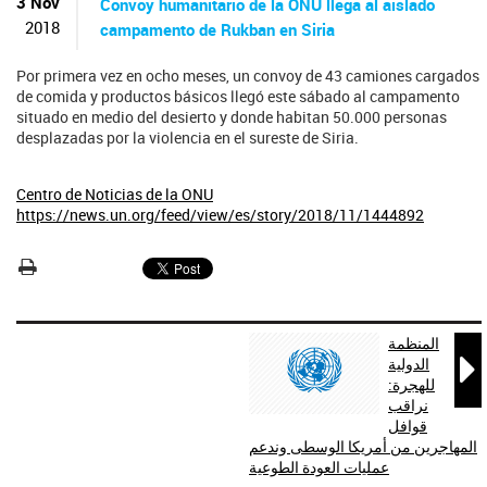
ú
3 Nov
Convoy humanitario de la ONU llega al aislado
s
2018
campamento de Rukban en Siria
q
u
Por primera vez en ocho meses, un convoy de 43 camiones cargados
e
de comida y productos básicos llegó este sábado al campamento
d
situado en medio del desierto y donde habitan 50.000 personas
a
desplazadas por la violencia en el sureste de Siria.
Centro de Noticias de la ONU
https://news.un.org/feed/view/es/story/2018/11/1444892
المنظمة

الدولية
للهجرة:
نراقب
قوافل
المهاجرين من أمريكا الوسطى وندعم
عمليات العودة الطوعية