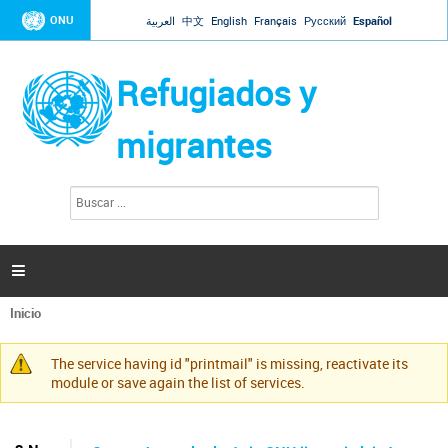
Jump to navigation
ONU
العربية
中文
English
Français
Русский
Español
Refugiados y
migrantes
B
F
u
o
s
r
c
a
m
r

u
l
Inicio
a
Se
r
encuentra
i
The service having id "printmail" is missing, reactivate its
usted
Mensaje
o
module or save again the list of services.
aquí
d
de
e
advertencia
b