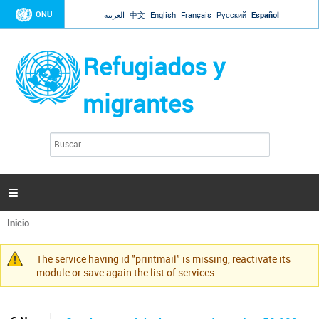
Jump to navigation
ONU
العربية
中文
English
Français
Русский
Español
Refugiados y
migrantes
B
F
u
o
s
r
c
a
m
r

u
l
Inicio
a
Se
r
encuentra
i
The service having id "printmail" is missing, reactivate its
usted
Mensaje
o
module or save again the list of services.
aquí
d
de
e
advertencia
b