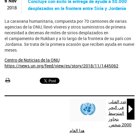
ú
6 Nov
Concluye con éxito la entrega de ayuda a 50.000
s
2018
desplazados en la frontera entre Siria y Jordania
q
u
La caravana humanitaria, compuesta por 70 camiones de varias
e
agencias de la ONU, llevó víveres y otros suministros de primera
d
necesidad a decenas de miles de sirios desplazados en
a
el campamento de Rukban y a lo largo de la frontera de su país con
Jordania. Se trata de la primera ocasión que reciben ayuda en nueve
meses.
Centro de Noticias de la ONU
https://news.un.org/feed/view/es/story/2018/11/1445062
عدد القتلى

في البحر
المتوسط
يتجاوز
2000 شخص ​​
هذا العام