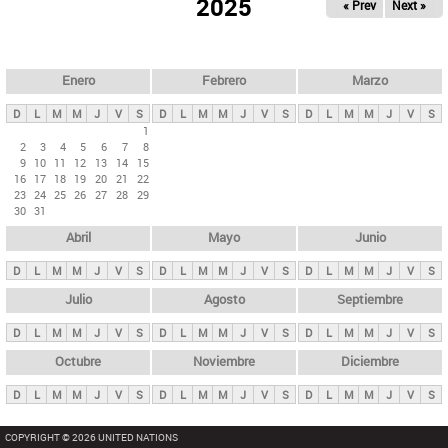
ú
2025
« Prev
Next »
l
s
a
q
p
u
e
a
Enero
Febrero
Marzo
d
s
a
D
L
M
M
J
V
S
D
L
M
M
J
V
S
D
L
M
M
J
V
S
p
1
2
3
4
5
6
7
8
r
9
10
11
12
13
14
15
i
16
17
18
19
20
21
22
23
24
25
26
27
28
29
n
30
31
c
Abril
Mayo
Junio
i
p
D
L
M
M
J
V
S
D
L
M
M
J
V
S
D
L
M
M
J
V
S
a
Julio
Agosto
Septiembre
l
D
L
M
M
J
V
S
D
L
M
M
J
V
S
D
L
M
M
J
V
S
e
Octubre
Noviembre
Diciembre
s
D
L
M
M
J
V
S
D
L
M
M
J
V
S
D
L
M
M
J
V
S
COPYRIGHT © 2026 UNITED NATIONS