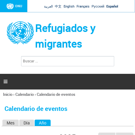
Jump to navigation
ONU
العربية
中文
English
Français
Русский
Español
Refugiados y
migrantes
B
F
u
o
s
r
c
a
m
r

u
l
Inicio
›
Calendario
›
Calendario de eventos
a
Se
r
encuentra
i
Calendario de eventos
usted
o
aquí
d
Mes
Día
Año
(solapa activa)
S
e
b
o