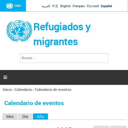
Jump to navigation
ONU
العربية
中文
English
Français
Русский
Español
Refugiados y
migrantes
B
F
u
o
s
r
c
a
m
r

u
l
Inicio
›
Calendario
›
Calendario de eventos
a
Se
r
encuentra
i
Calendario de eventos
usted
o
aquí
d
Mes
Día
Año
(solapa activa)
S
e
b
o