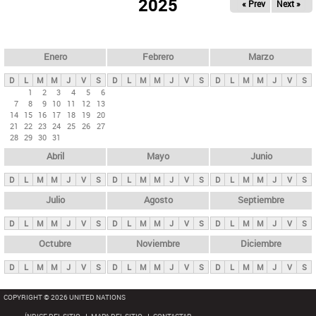
ú
2025
« Prev
Next »
l
s
a
q
p
u
e
a
Enero
Febrero
Marzo
d
s
a
D
L
M
M
J
V
S
D
L
M
M
J
V
S
D
L
M
M
J
V
S
p
1
2
3
4
5
6
7
8
9
10
11
12
13
r
14
15
16
17
18
19
20
i
21
22
23
24
25
26
27
28
29
30
31
n
Abril
Mayo
Junio
c
i
D
L
M
M
J
V
S
D
L
M
M
J
V
S
D
L
M
M
J
V
S
p
Julio
Agosto
Septiembre
a
D
L
M
M
J
V
S
D
L
M
M
J
V
S
D
L
M
M
J
V
S
l
e
Octubre
Noviembre
Diciembre
s
D
L
M
M
J
V
S
D
L
M
M
J
V
S
D
L
M
M
J
V
S
COPYRIGHT © 2026 UNITED NATIONS