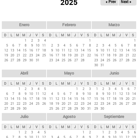
ú
2025
« Prev
Next »
l
s
a
q
p
u
e
a
Enero
Febrero
Marzo
d
s
a
D
L
M
M
J
V
S
D
L
M
M
J
V
S
D
L
M
M
J
V
S
p
1
2
3
4
1
1
5
6
7
8
9
10
11
2
3
4
5
6
7
8
2
3
4
5
6
7
8
r
12
13
14
15
16
17
18
9
10
11
12
13
14
15
9
10
11
12
13
14
15
i
19
20
21
22
23
24
25
16
17
18
19
20
21
22
16
17
18
19
20
21
22
26
27
28
29
30
31
23
24
25
26
27
28
23
24
25
26
27
28
29
n
30
31
c
Abril
Mayo
Junio
i
p
D
L
M
M
J
V
S
D
L
M
M
J
V
S
D
L
M
M
J
V
S
1
2
3
4
5
1
2
3
1
2
3
4
5
6
7
a
6
7
8
9
10
11
12
4
5
6
7
8
9
10
8
9
10
11
12
13
14
l
13
14
15
16
17
18
19
11
12
13
14
15
16
17
15
16
17
18
19
20
21
20
21
22
23
24
25
26
18
19
20
21
22
23
24
22
23
24
25
26
27
28
e
27
28
29
30
25
26
27
28
29
30
31
29
30
s
Julio
Agosto
Septiembre
D
L
M
M
J
V
S
D
L
M
M
J
V
S
D
L
M
M
J
V
S
1
2
3
4
5
1
2
1
2
3
4
5
6
6
7
8
9
10
11
12
3
4
5
6
7
8
9
7
8
9
10
11
12
13