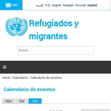
Jump to navigation
ONU
العربية
中文
English
Français
Русский
Español
Refugiados y
migrantes
B
F
u
o
s
r
c
a
m
r

u
l
Inicio
›
Calendario
›
Calendario de eventos
a
Se
r
encuentra
i
Calendario de eventos
usted
o
aquí
d
Mes
Día
Año
(solapa activa)
S
e
b
o