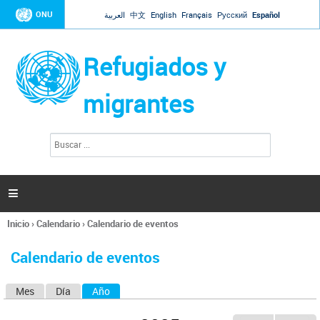
Jump to navigation
ONU
العربية
中文
English
Français
Русский
Español
Refugiados y
migrantes
B
F
u
o
s
r
c
a
m
r

u
l
Inicio
›
Calendario
›
Calendario de eventos
a
Se
r
encuentra
i
Calendario de eventos
usted
o
aquí
d
Mes
Día
Año
(solapa activa)
S
e
b
o