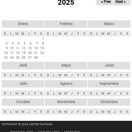
ú
2025
« Prev
Next »
l
s
a
q
p
u
e
a
Enero
Febrero
Marzo
d
s
a
D
L
M
M
J
V
S
D
L
M
M
J
V
S
D
L
M
M
J
V
S
p
1
2
3
4
5
6
7
8
r
9
10
11
12
13
14
15
i
16
17
18
19
20
21
22
23
24
25
26
27
28
n
Abril
Mayo
Junio
c
i
D
L
M
M
J
V
S
D
L
M
M
J
V
S
D
L
M
M
J
V
S
p
Julio
Agosto
Septiembre
a
D
L
M
M
J
V
S
D
L
M
M
J
V
S
D
L
M
M
J
V
S
l
e
Octubre
Noviembre
Diciembre
s
D
L
M
M
J
V
S
D
L
M
M
J
V
S
D
L
M
M
J
V
S
COPYRIGHT © 2026 UNITED NATIONS