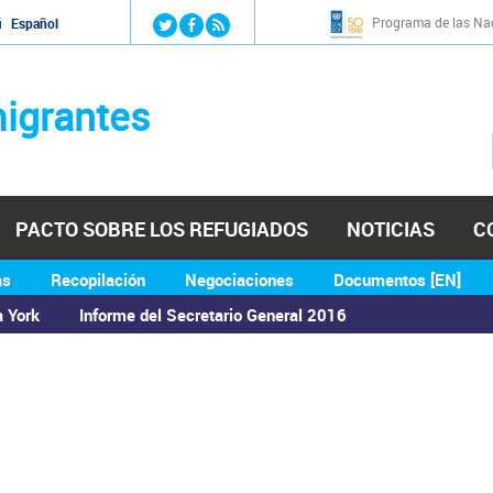
Jump to navigation
Programa de las Nac
й
Español
igrantes
PACTO SOBRE LOS REFUGIADOS
NOTICIAS
C
as
Recopilación
Negociaciones
Documentos [EN]
a York
Informe del Secretario General 2016