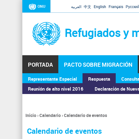
ONU
العربية
中文
English
Français
Русски
Refugiados y m
PORTADA
PACTO SOBRE MIGRACIÓN
Representante Especial
Respuesta
Consult
ASAMBLEA GENERAL
Reunión de alto nivel 2016
Declaración de Nuev
Inicio
›
Calendario
›
Calendario de eventos
Se
encuentra
Calendario de eventos
usted