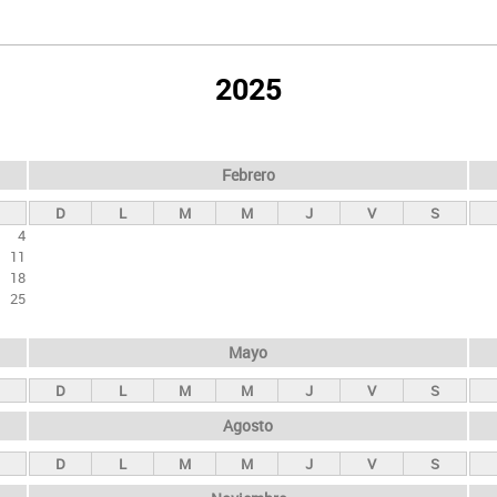
2025
Febrero
D
L
M
M
J
V
S
4
11
18
25
Mayo
D
L
M
M
J
V
S
Agosto
D
L
M
M
J
V
S