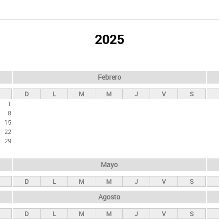
2025
Febrero
D
L
M
M
J
V
S
1
8
15
22
29
Mayo
D
L
M
M
J
V
S
Agosto
D
L
M
M
J
V
S