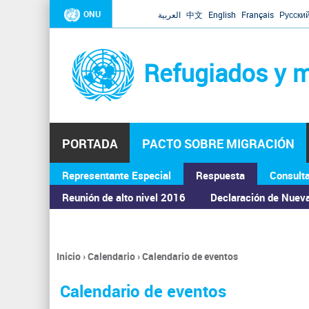
ONU
العربية
中文
English
Français
Русски
Refugiados y m
PORTADA
PACTO SOBRE MIGRACIÓN
Representante Especial
Respuesta
Consult
ASAMBLEA GENERAL
Reunión de alto nivel 2016
Declaración de Nuev
Inicio
›
Calendario
›
Calendario de eventos
Se
encuentra
Calendario de eventos
usted