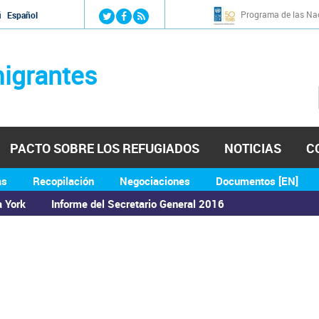
Jump to navigation
Programa de las Nac
й
Español
igrantes
PACTO SOBRE LOS REFUGIADOS
NOTICIAS
C
as
Recopilación
Negociaciones
Documentos [EN]
a York
Informe del Secretario General 2016