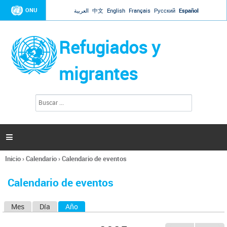
Jump to navigation
ONU
العربية
中文
English
Français
Русский
Español
Refugiados y
migrantes
B
F
u
o
s
r
c
a
m
r

u
l
Inicio
›
Calendario
›
Calendario de eventos
a
Se
r
encuentra
i
Calendario de eventos
usted
o
aquí
d
Mes
Día
Año
(solapa activa)
S
e
b
o