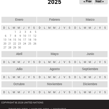
ú
2025
« Prev
Next »
l
s
a
q
p
u
e
a
Enero
Febrero
Marzo
d
s
a
D
L
M
M
J
V
S
D
L
M
M
J
V
S
D
L
M
M
J
V
S
p
1
2
3
4
5
6
7
8
9
10
11
12
r
13
14
15
16
17
18
19
i
20
21
22
23
24
25
26
27
28
29
30
n
Abril
Mayo
Junio
c
i
D
L
M
M
J
V
S
D
L
M
M
J
V
S
D
L
M
M
J
V
S
p
Julio
Agosto
Septiembre
a
D
L
M
M
J
V
S
D
L
M
M
J
V
S
D
L
M
M
J
V
S
l
e
Octubre
Noviembre
Diciembre
s
D
L
M
M
J
V
S
D
L
M
M
J
V
S
D
L
M
M
J
V
S
COPYRIGHT © 2026 UNITED NATIONS