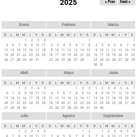
ú
2025
« Prev
Next »
l
s
a
q
p
u
e
a
Enero
Febrero
Marzo
d
s
a
D
L
M
M
J
V
S
D
L
M
M
J
V
S
D
L
M
M
J
V
S
p
1
2
3
4
1
1
5
6
7
8
9
10
11
2
3
4
5
6
7
8
2
3
4
5
6
7
8
r
12
13
14
15
16
17
18
9
10
11
12
13
14
15
9
10
11
12
13
14
15
i
19
20
21
22
23
24
25
16
17
18
19
20
21
22
16
17
18
19
20
21
22
26
27
28
29
30
31
23
24
25
26
27
28
23
24
25
26
27
28
29
n
30
31
c
Abril
Mayo
Junio
i
p
D
L
M
M
J
V
S
D
L
M
M
J
V
S
D
L
M
M
J
V
S
1
2
3
4
5
1
2
3
1
2
3
4
5
6
7
a
6
7
8
9
10
11
12
4
5
6
7
8
9
10
8
9
10
11
12
13
14
l
13
14
15
16
17
18
19
11
12
13
14
15
16
17
15
16
17
18
19
20
21
20
21
22
23
24
25
26
18
19
20
21
22
23
24
22
23
24
25
26
27
28
e
27
28
29
30
25
26
27
28
29
30
31
29
30
s
Julio
Agosto
Septiembre
D
L
M
M
J
V
S
D
L
M
M
J
V
S
D
L
M
M
J
V
S
1
2
3
4
5
1
2
1
2
3
4
5
6
6
7
8
9
10
11
12
3
4
5
6
7
8
9
7
8
9
10
11
12
13