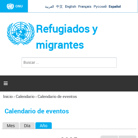
Jump to navigation
ONU
العربية
中文
English
Français
Русский
Español
Refugiados y
migrantes
B
F
u
o
s
r
c
a
m
r

u
l
Inicio
›
Calendario
›
Calendario de eventos
a
Se
r
encuentra
i
Calendario de eventos
usted
o
aquí
d
Mes
Día
Año
(solapa activa)
S
e
b
o