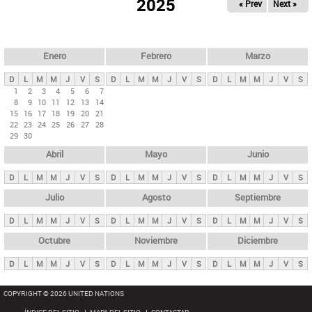
ú
2025
« Prev
Next »
l
s
a
q
p
u
e
a
Enero
Febrero
Marzo
d
s
a
D
L
M
M
J
V
S
D
L
M
M
J
V
S
D
L
M
M
J
V
S
p
1
2
3
4
5
6
7
8
9
10
11
12
13
14
r
15
16
17
18
19
20
21
i
22
23
24
25
26
27
28
29
30
n
Abril
Mayo
Junio
c
i
D
L
M
M
J
V
S
D
L
M
M
J
V
S
D
L
M
M
J
V
S
p
Julio
Agosto
Septiembre
a
D
L
M
M
J
V
S
D
L
M
M
J
V
S
D
L
M
M
J
V
S
l
e
Octubre
Noviembre
Diciembre
s
D
L
M
M
J
V
S
D
L
M
M
J
V
S
D
L
M
M
J
V
S
COPYRIGHT © 2026 UNITED NATIONS