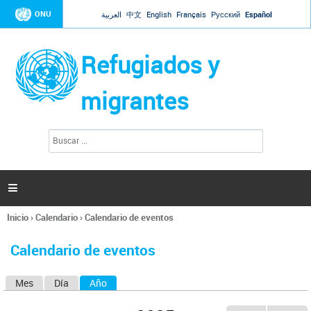
Jump to navigation
ONU
العربية
中文
English
Français
Русский
Español
Refugiados y
migrantes
B
F
u
o
s
r
c
a
m
r

u
l
Inicio
›
Calendario
›
Calendario de eventos
a
Se
r
encuentra
i
Calendario de eventos
usted
o
aquí
d
Mes
Día
Año
(solapa activa)
S
e
b
o