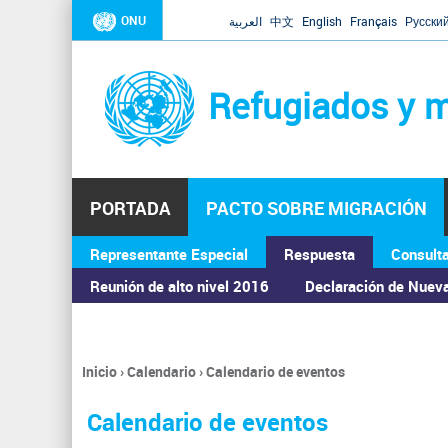
ONU
العربية
中文
English
Français
Русски
Refugiados y m
PORTADA
PACTO SOBRE MIGRACIÓN
Representante Especial
Respuesta
Consult
ASAMBLEA GENERAL
Reunión de alto nivel 2016
Declaración de Nuev
Inicio
›
Calendario
›
Calendario de eventos
Se
encuentra
Calendario de eventos
usted