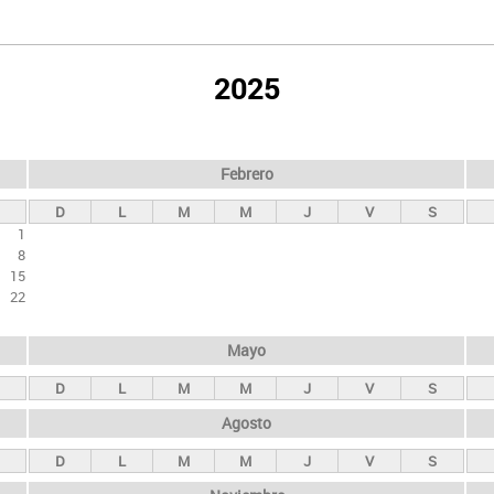
2025
Febrero
D
L
M
M
J
V
S
1
8
15
22
Mayo
D
L
M
M
J
V
S
Agosto
D
L
M
M
J
V
S