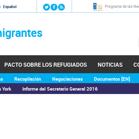
Jump to navigation
Programa de las Nac
й
Español
igrantes
PACTO SOBRE LOS REFUGIADOS
NOTICIAS
C
as
Recopilación
Negociaciones
Documentos [EN]
a York
Informe del Secretario General 2016