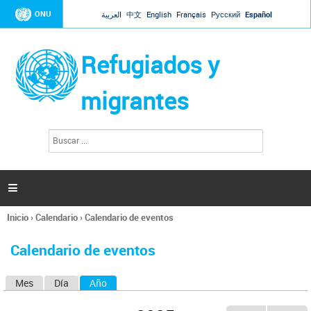
Jump to navigation
ONU
العربية
中文
English
Français
Русский
Español
Refugiados y
migrantes
B
F
u
o
s
r
c
a
m
r

u
l
Inicio
›
Calendario
›
Calendario de eventos
a
Se
r
encuentra
i
Calendario de eventos
usted
o
aquí
d
Mes
Día
Año
(solapa activa)
S
e
b
o