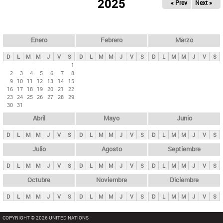
ú
2025
« Prev
Next »
l
s
a
q
p
u
e
a
Enero
Febrero
Marzo
d
s
a
D
L
M
M
J
V
S
D
L
M
M
J
V
S
D
L
M
M
J
V
S
p
1
2
3
4
5
6
7
8
r
9
10
11
12
13
14
15
i
16
17
18
19
20
21
22
23
24
25
26
27
28
29
n
30
31
c
Abril
Mayo
Junio
i
p
D
L
M
M
J
V
S
D
L
M
M
J
V
S
D
L
M
M
J
V
S
a
Julio
Agosto
Septiembre
l
D
L
M
M
J
V
S
D
L
M
M
J
V
S
D
L
M
M
J
V
S
e
Octubre
Noviembre
Diciembre
s
D
L
M
M
J
V
S
D
L
M
M
J
V
S
D
L
M
M
J
V
S
COPYRIGHT © 2026 UNITED NATIONS