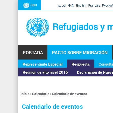
ONU
العربية
中文
English
Français
Русски
Refugiados y m
PORTADA
PACTO SOBRE MIGRACIÓN
Representante Especial
Respuesta
Consult
ASAMBLEA GENERAL
Reunión de alto nivel 2016
Declaración de Nuev
Inicio
›
Calendario
›
Calendario de eventos
Se
encuentra
Calendario de eventos
usted