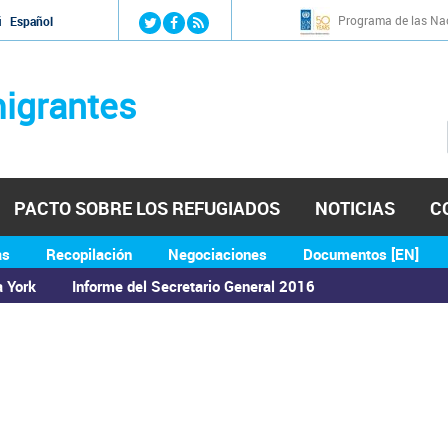
Jump to navigation
Programa de las Nac
й
Español
igrantes
PACTO SOBRE LOS REFUGIADOS
NOTICIAS
C
as
Recopilación
Negociaciones
Documentos [EN]
a York
Informe del Secretario General 2016