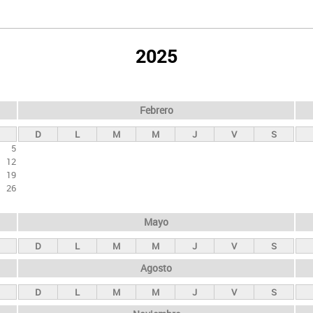
2025
Febrero
D
L
M
M
J
V
S
5
12
19
26
Mayo
D
L
M
M
J
V
S
Agosto
D
L
M
M
J
V
S