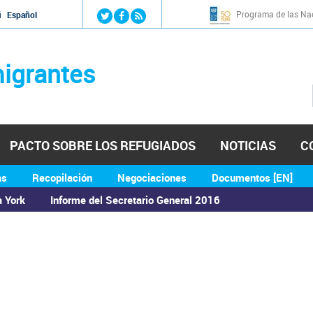
Jump to navigation
Programa de las Nac
й
Español
igrantes
PACTO SOBRE LOS REFUGIADOS
NOTICIAS
C
as
Recopilación
Negociaciones
Documentos [EN]
a York
Informe del Secretario General 2016