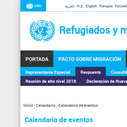
ONU
العربية
中文
English
Français
Русски
Refugiados y m
PORTADA
PACTO SOBRE MIGRACIÓN
Representante Especial
Respuesta
Consult
ASAMBLEA GENERAL
Reunión de alto nivel 2016
Declaración de Nuev
Inicio
›
Calendario
›
Calendario de eventos
Se
encuentra
Calendario de eventos
usted