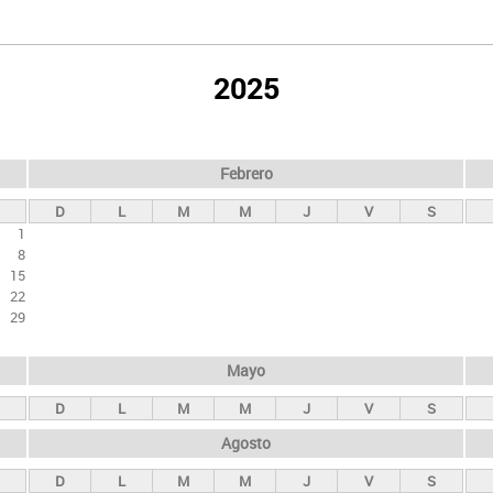
2025
Febrero
D
L
M
M
J
V
S
1
8
15
22
29
Mayo
D
L
M
M
J
V
S
Agosto
D
L
M
M
J
V
S