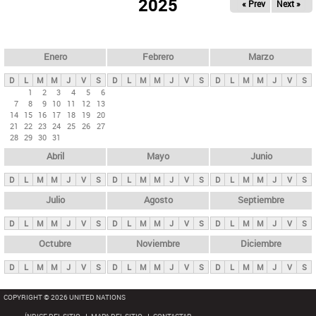
ú
2025
« Prev
Next »
l
s
a
q
p
u
e
a
Enero
Febrero
Marzo
d
s
a
D
L
M
M
J
V
S
D
L
M
M
J
V
S
D
L
M
M
J
V
S
p
1
2
3
4
5
6
7
8
9
10
11
12
13
r
14
15
16
17
18
19
20
i
21
22
23
24
25
26
27
28
29
30
31
n
Abril
Mayo
Junio
c
i
D
L
M
M
J
V
S
D
L
M
M
J
V
S
D
L
M
M
J
V
S
p
Julio
Agosto
Septiembre
a
D
L
M
M
J
V
S
D
L
M
M
J
V
S
D
L
M
M
J
V
S
l
e
Octubre
Noviembre
Diciembre
s
D
L
M
M
J
V
S
D
L
M
M
J
V
S
D
L
M
M
J
V
S
COPYRIGHT © 2026 UNITED NATIONS