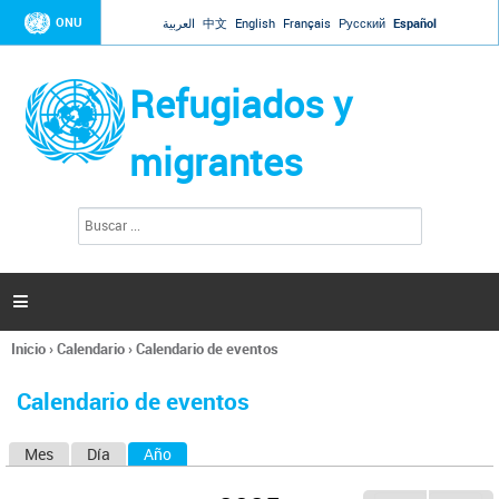
Jump to navigation
ONU
العربية
中文
English
Français
Русский
Español
Refugiados y
migrantes
B
F
u
o
s
r
c
a
m
r

u
l
Inicio
›
Calendario
›
Calendario de eventos
a
Se
r
encuentra
i
Calendario de eventos
usted
o
aquí
d
Mes
Día
Año
(solapa activa)
S
e
b
o