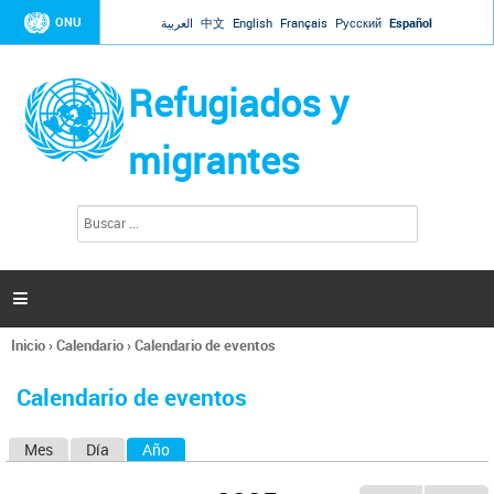
Jump to navigation
ONU
العربية
中文
English
Français
Русский
Español
Refugiados y
migrantes
B
F
u
o
s
r
c
a
m
r

u
l
Inicio
›
Calendario
›
Calendario de eventos
a
Se
r
encuentra
i
Calendario de eventos
usted
o
aquí
d
Mes
Día
Año
(solapa activa)
S
e
b
o