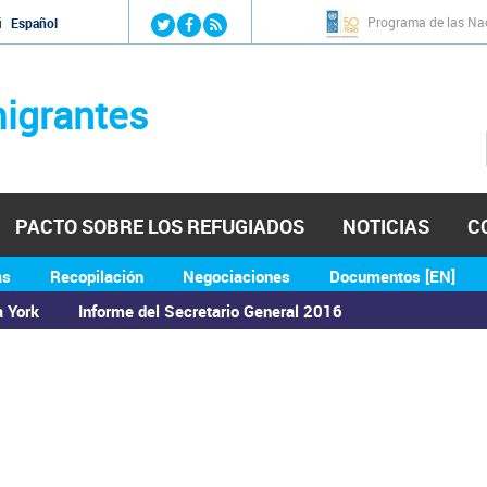
Jump to navigation
Programa de las Nac
й
Español
igrantes
PACTO SOBRE LOS REFUGIADOS
NOTICIAS
C
as
Recopilación
Negociaciones
Documentos [EN]
a York
Informe del Secretario General 2016