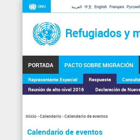
ONU
العربية
中文
English
Français
Русски
Refugiados y m
PORTADA
PACTO SOBRE MIGRACIÓN
Representante Especial
Respuesta
Consult
ASAMBLEA GENERAL
Reunión de alto nivel 2016
Declaración de Nuev
Inicio
›
Calendario
›
Calendario de eventos
Se
encuentra
Calendario de eventos
usted