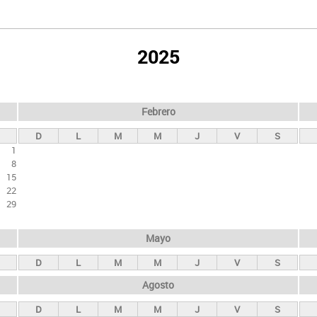
2025
Febrero
D
L
M
M
J
V
S
1
8
15
22
29
Mayo
D
L
M
M
J
V
S
Agosto
D
L
M
M
J
V
S