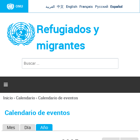
Jump to navigation
ONU
العربية
中文
English
Français
Русский
Español
Refugiados y
migrantes
B
F
u
o
s
r
c
a
m
r

u
l
Inicio
›
Calendario
›
Calendario de eventos
a
Se
r
encuentra
i
Calendario de eventos
usted
o
aquí
d
Mes
Día
Año
(solapa activa)
S
e
b
o