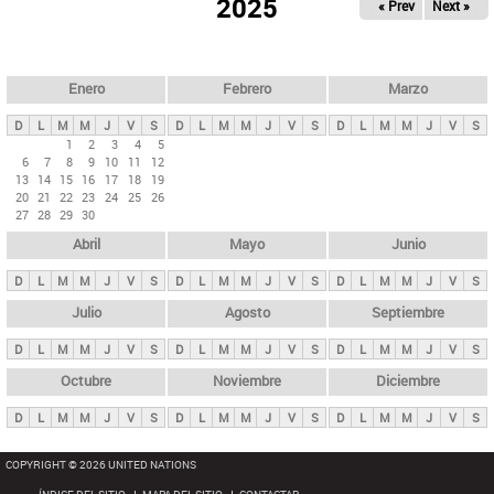
ú
2025
« Prev
Next »
l
s
a
q
p
u
e
a
Enero
Febrero
Marzo
d
s
a
D
L
M
M
J
V
S
D
L
M
M
J
V
S
D
L
M
M
J
V
S
p
1
2
3
4
5
6
7
8
9
10
11
12
r
13
14
15
16
17
18
19
i
20
21
22
23
24
25
26
27
28
29
30
n
Abril
Mayo
Junio
c
i
D
L
M
M
J
V
S
D
L
M
M
J
V
S
D
L
M
M
J
V
S
p
Julio
Agosto
Septiembre
a
D
L
M
M
J
V
S
D
L
M
M
J
V
S
D
L
M
M
J
V
S
l
e
Octubre
Noviembre
Diciembre
s
D
L
M
M
J
V
S
D
L
M
M
J
V
S
D
L
M
M
J
V
S
COPYRIGHT © 2026 UNITED NATIONS