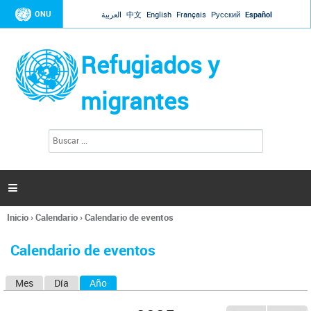
Jump to navigation
ONU
العربية
中文
English
Français
Русский
Español
Refugiados y
migrantes
B
F
u
o
s
r
c
a
m
r

u
l
Inicio
›
Calendario
›
Calendario de eventos
a
Se
r
encuentra
i
Calendario de eventos
usted
o
aquí
d
Mes
Día
Año
(solapa activa)
S
e
b
o