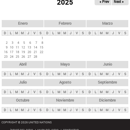
ú
2025
« Prev
Next »
l
s
a
q
p
u
e
a
Enero
Febrero
Marzo
d
s
a
D
L
M
M
J
V
S
D
L
M
M
J
V
S
D
L
M
M
J
V
S
p
1
2
3
4
5
6
7
8
r
9
10
11
12
13
14
15
i
16
17
18
19
20
21
22
23
24
25
26
27
28
n
Abril
Mayo
Junio
c
i
D
L
M
M
J
V
S
D
L
M
M
J
V
S
D
L
M
M
J
V
S
p
Julio
Agosto
Septiembre
a
D
L
M
M
J
V
S
D
L
M
M
J
V
S
D
L
M
M
J
V
S
l
e
Octubre
Noviembre
Diciembre
s
D
L
M
M
J
V
S
D
L
M
M
J
V
S
D
L
M
M
J
V
S
COPYRIGHT © 2026 UNITED NATIONS