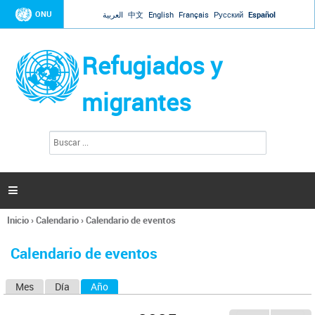
Jump to navigation
ONU
العربية
中文
English
Français
Русский
Español
Refugiados y
migrantes
B
F
u
o
s
r
c
a
m
r

u
l
Inicio
›
Calendario
›
Calendario de eventos
a
Se
r
encuentra
i
Calendario de eventos
usted
o
aquí
d
Mes
Día
Año
(solapa activa)
S
e
b
o