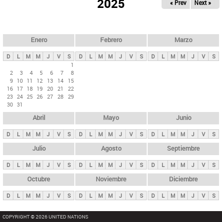
ú
2025
« Prev
Next »
l
s
a
q
p
u
e
a
Enero
Febrero
Marzo
d
s
a
D
L
M
M
J
V
S
D
L
M
M
J
V
S
D
L
M
M
J
V
S
p
1
2
3
4
5
6
7
8
r
9
10
11
12
13
14
15
i
16
17
18
19
20
21
22
23
24
25
26
27
28
29
n
30
31
c
Abril
Mayo
Junio
i
p
D
L
M
M
J
V
S
D
L
M
M
J
V
S
D
L
M
M
J
V
S
a
Julio
Agosto
Septiembre
l
D
L
M
M
J
V
S
D
L
M
M
J
V
S
D
L
M
M
J
V
S
e
Octubre
Noviembre
Diciembre
s
D
L
M
M
J
V
S
D
L
M
M
J
V
S
D
L
M
M
J
V
S
COPYRIGHT © 2026 UNITED NATIONS