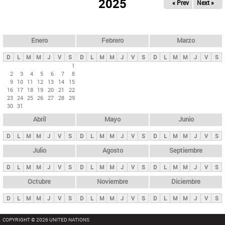
ú
2025
« Prev
Next »
l
s
a
q
p
u
e
a
Enero
Febrero
Marzo
d
s
a
D
L
M
M
J
V
S
D
L
M
M
J
V
S
D
L
M
M
J
V
S
p
1
2
3
4
5
6
7
8
r
9
10
11
12
13
14
15
i
16
17
18
19
20
21
22
23
24
25
26
27
28
29
n
30
31
c
Abril
Mayo
Junio
i
p
D
L
M
M
J
V
S
D
L
M
M
J
V
S
D
L
M
M
J
V
S
a
Julio
Agosto
Septiembre
l
D
L
M
M
J
V
S
D
L
M
M
J
V
S
D
L
M
M
J
V
S
e
Octubre
Noviembre
Diciembre
s
D
L
M
M
J
V
S
D
L
M
M
J
V
S
D
L
M
M
J
V
S
COPYRIGHT © 2026 UNITED NATIONS