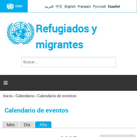
Jump to navigation
ONU
العربية
中文
English
Français
Русский
Español
Refugiados y
migrantes
B
F
u
o
s
r
c
a
m
r

u
l
Inicio
›
Calendario
›
Calendario de eventos
a
Se
r
encuentra
i
Calendario de eventos
usted
o
aquí
d
Mes
Día
Año
(solapa activa)
S
e
b
o