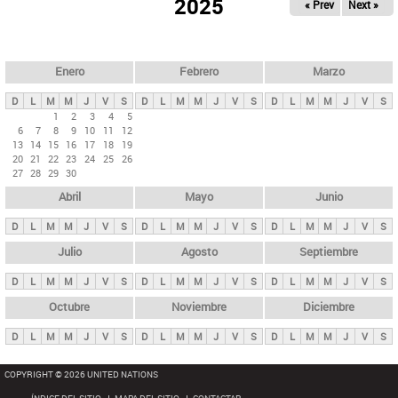
ú
2025
« Prev
Next »
l
s
a
q
p
u
e
a
Enero
Febrero
Marzo
d
s
a
D
L
M
M
J
V
S
D
L
M
M
J
V
S
D
L
M
M
J
V
S
p
1
2
3
4
5
6
7
8
9
10
11
12
r
13
14
15
16
17
18
19
i
20
21
22
23
24
25
26
27
28
29
30
n
Abril
Mayo
Junio
c
i
D
L
M
M
J
V
S
D
L
M
M
J
V
S
D
L
M
M
J
V
S
p
Julio
Agosto
Septiembre
a
D
L
M
M
J
V
S
D
L
M
M
J
V
S
D
L
M
M
J
V
S
l
e
Octubre
Noviembre
Diciembre
s
D
L
M
M
J
V
S
D
L
M
M
J
V
S
D
L
M
M
J
V
S
COPYRIGHT © 2026 UNITED NATIONS