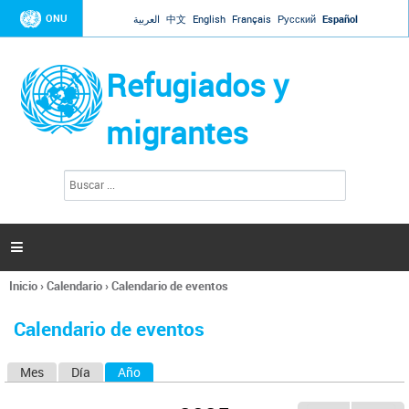
Jump to navigation
ONU
العربية
中文
English
Français
Русский
Español
Refugiados y
migrantes
B
F
u
o
s
r
c
a
m
r

u
l
Inicio
›
Calendario
›
Calendario de eventos
a
Se
r
encuentra
i
Calendario de eventos
usted
o
aquí
d
Mes
Día
Año
(solapa activa)
S
e
b
o