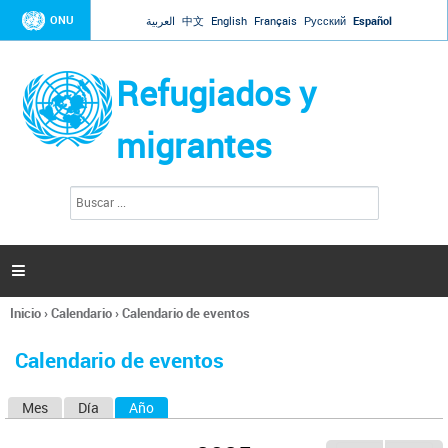
Jump to navigation
ONU
العربية
中文
English
Français
Русский
Español
Refugiados y
migrantes
B
F
u
o
s
r
c
a
m
r

u
l
Inicio
›
Calendario
›
Calendario de eventos
a
Se
r
encuentra
i
Calendario de eventos
usted
o
aquí
d
Mes
Día
Año
(solapa activa)
S
e
b
o