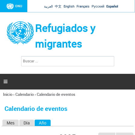
Jump to navigation
ONU
العربية
中文
English
Français
Русский
Español
Refugiados y
migrantes
B
F
u
o
s
r
c
a
m
r

u
l
Inicio
›
Calendario
›
Calendario de eventos
a
Se
r
encuentra
i
Calendario de eventos
usted
o
aquí
d
Mes
Día
Año
(solapa activa)
S
e
b
o