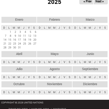
ú
2025
« Prev
Next »
l
s
a
q
p
u
e
a
Enero
Febrero
Marzo
d
s
a
D
L
M
M
J
V
S
D
L
M
M
J
V
S
D
L
M
M
J
V
S
p
1
2
3
4
5
6
7
8
9
10
11
12
13
r
14
15
16
17
18
19
20
i
21
22
23
24
25
26
27
28
29
30
31
n
Abril
Mayo
Junio
c
i
D
L
M
M
J
V
S
D
L
M
M
J
V
S
D
L
M
M
J
V
S
p
Julio
Agosto
Septiembre
a
D
L
M
M
J
V
S
D
L
M
M
J
V
S
D
L
M
M
J
V
S
l
e
Octubre
Noviembre
Diciembre
s
D
L
M
M
J
V
S
D
L
M
M
J
V
S
D
L
M
M
J
V
S
COPYRIGHT © 2026 UNITED NATIONS