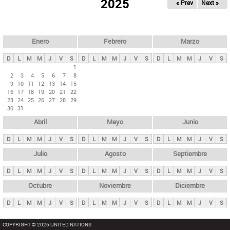
ú
2025
« Prev
Next »
l
s
a
q
p
u
e
a
Enero
Febrero
Marzo
d
s
a
D
L
M
M
J
V
S
D
L
M
M
J
V
S
D
L
M
M
J
V
S
p
1
2
3
4
5
6
7
8
r
9
10
11
12
13
14
15
i
16
17
18
19
20
21
22
23
24
25
26
27
28
29
n
30
31
c
Abril
Mayo
Junio
i
p
D
L
M
M
J
V
S
D
L
M
M
J
V
S
D
L
M
M
J
V
S
a
Julio
Agosto
Septiembre
l
D
L
M
M
J
V
S
D
L
M
M
J
V
S
D
L
M
M
J
V
S
e
Octubre
Noviembre
Diciembre
s
D
L
M
M
J
V
S
D
L
M
M
J
V
S
D
L
M
M
J
V
S
COPYRIGHT © 2026 UNITED NATIONS