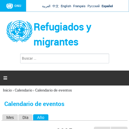
Jump to navigation
ONU
العربية
中文
English
Français
Русский
Español
Refugiados y
migrantes
B
F
u
o
s
r
c
a
m
r

u
l
Inicio
›
Calendario
›
Calendario de eventos
a
Se
r
encuentra
i
Calendario de eventos
usted
o
aquí
d
Mes
Día
Año
(solapa activa)
S
e
b
o