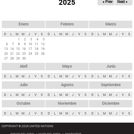
ú
2025
« Prev
Next »
l
s
a
q
p
u
e
a
Enero
Febrero
Marzo
d
s
a
D
L
M
M
J
V
S
D
L
M
M
J
V
S
D
L
M
M
J
V
S
p
1
2
3
4
5
6
7
8
9
10
11
12
r
13
14
15
16
17
18
19
i
20
21
22
23
24
25
26
27
28
29
30
n
Abril
Mayo
Junio
c
i
D
L
M
M
J
V
S
D
L
M
M
J
V
S
D
L
M
M
J
V
S
p
Julio
Agosto
Septiembre
a
D
L
M
M
J
V
S
D
L
M
M
J
V
S
D
L
M
M
J
V
S
l
e
Octubre
Noviembre
Diciembre
s
D
L
M
M
J
V
S
D
L
M
M
J
V
S
D
L
M
M
J
V
S
COPYRIGHT © 2026 UNITED NATIONS