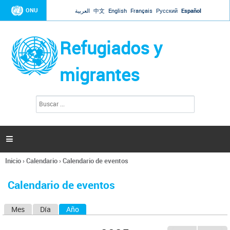
Jump to navigation
ONU
العربية
中文
English
Français
Русский
Español
Refugiados y
migrantes
B
F
u
o
s
r
c
a
m
r

u
l
Inicio
›
Calendario
›
Calendario de eventos
a
Se
r
encuentra
i
Calendario de eventos
usted
o
aquí
d
Mes
Día
Año
(solapa activa)
S
e
b
o