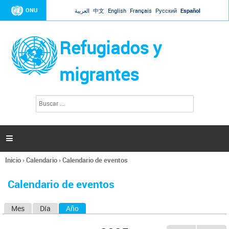
Jump to navigation
ONU
العربية
中文
English
Français
Русский
Español
Refugiados y
migrantes
B
F
u
o
s
r
c
a
m
r

u
l
Inicio
›
Calendario
›
Calendario de eventos
a
Se
r
encuentra
i
Calendario de eventos
usted
o
aquí
d
Mes
Día
Año
(solapa activa)
S
e
b
o