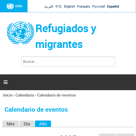
Jump to navigation
ONU
العربية
中文
English
Français
Русский
Español
Refugiados y
migrantes
B
F
u
o
s
r
c
a
m
r

u
l
Inicio
›
Calendario
›
Calendario de eventos
a
Se
r
encuentra
i
Calendario de eventos
usted
o
aquí
d
Mes
Día
Año
(solapa activa)
S
e
b
o