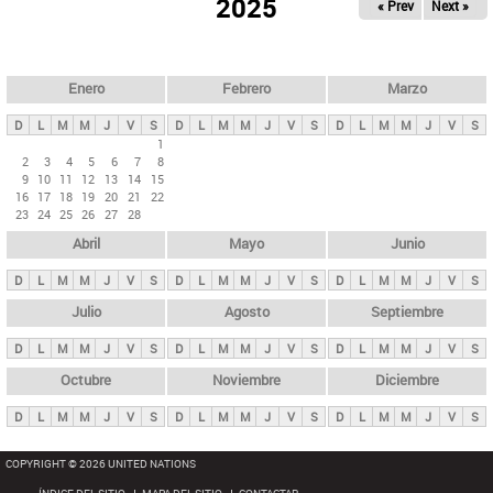
ú
2025
« Prev
Next »
l
s
a
q
p
u
e
a
Enero
Febrero
Marzo
d
s
a
D
L
M
M
J
V
S
D
L
M
M
J
V
S
D
L
M
M
J
V
S
p
1
2
3
4
5
6
7
8
r
9
10
11
12
13
14
15
i
16
17
18
19
20
21
22
23
24
25
26
27
28
n
Abril
Mayo
Junio
c
i
D
L
M
M
J
V
S
D
L
M
M
J
V
S
D
L
M
M
J
V
S
p
Julio
Agosto
Septiembre
a
D
L
M
M
J
V
S
D
L
M
M
J
V
S
D
L
M
M
J
V
S
l
e
Octubre
Noviembre
Diciembre
s
D
L
M
M
J
V
S
D
L
M
M
J
V
S
D
L
M
M
J
V
S
COPYRIGHT © 2026 UNITED NATIONS