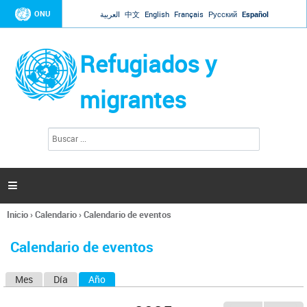
Jump to navigation
ONU
العربية
中文
English
Français
Русский
Español
Refugiados y
migrantes
B
F
u
o
s
r
c
a
m
r

u
l
Inicio
›
Calendario
›
Calendario de eventos
a
Se
r
encuentra
i
Calendario de eventos
usted
o
aquí
d
Mes
Día
Año
(solapa activa)
S
e
b
o