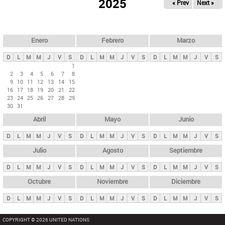
ú
2025
« Prev
Next »
l
s
a
q
p
u
e
a
Enero
Febrero
Marzo
d
s
a
D
L
M
M
J
V
S
D
L
M
M
J
V
S
D
L
M
M
J
V
S
p
1
2
3
4
5
6
7
8
r
9
10
11
12
13
14
15
i
16
17
18
19
20
21
22
23
24
25
26
27
28
29
n
30
31
c
Abril
Mayo
Junio
i
p
D
L
M
M
J
V
S
D
L
M
M
J
V
S
D
L
M
M
J
V
S
a
Julio
Agosto
Septiembre
l
D
L
M
M
J
V
S
D
L
M
M
J
V
S
D
L
M
M
J
V
S
e
Octubre
Noviembre
Diciembre
s
D
L
M
M
J
V
S
D
L
M
M
J
V
S
D
L
M
M
J
V
S
COPYRIGHT © 2026 UNITED NATIONS