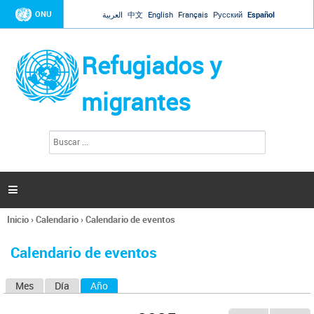
Jump to navigation
ONU
العربية
中文
English
Français
Русский
Español
Refugiados y
migrantes
B
F
u
o
s
r
c
a
m
r

u
l
Inicio
›
Calendario
›
Calendario de eventos
a
Se
r
encuentra
i
Calendario de eventos
usted
o
aquí
d
Mes
Día
Año
(solapa activa)
S
e
b
o