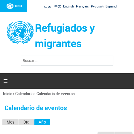
Jump to navigation
ONU
العربية
中文
English
Français
Русский
Español
Refugiados y
migrantes
B
F
u
o
s
r
c
a
m
r

u
l
Inicio
›
Calendario
›
Calendario de eventos
a
Se
r
encuentra
i
Calendario de eventos
usted
o
aquí
d
Mes
Día
Año
(solapa activa)
S
e
b
o