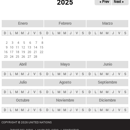
ú
2025
« Prev
Next »
l
s
a
q
p
u
e
a
Enero
Febrero
Marzo
d
s
a
D
L
M
M
J
V
S
D
L
M
M
J
V
S
D
L
M
M
J
V
S
p
1
2
3
4
5
6
7
8
r
9
10
11
12
13
14
15
i
16
17
18
19
20
21
22
23
24
25
26
27
28
n
Abril
Mayo
Junio
c
i
D
L
M
M
J
V
S
D
L
M
M
J
V
S
D
L
M
M
J
V
S
p
Julio
Agosto
Septiembre
a
D
L
M
M
J
V
S
D
L
M
M
J
V
S
D
L
M
M
J
V
S
l
e
Octubre
Noviembre
Diciembre
s
D
L
M
M
J
V
S
D
L
M
M
J
V
S
D
L
M
M
J
V
S
COPYRIGHT © 2026 UNITED NATIONS