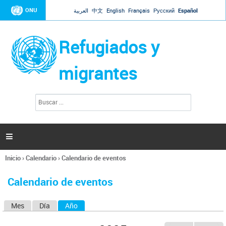
Jump to navigation
ONU
العربية
中文
English
Français
Русский
Español
Refugiados y
migrantes
B
F
u
o
s
r
c
a
m
r

u
l
Inicio
›
Calendario
›
Calendario de eventos
a
Se
r
encuentra
i
Calendario de eventos
usted
o
aquí
d
Mes
Día
Año
(solapa activa)
S
e
b
o