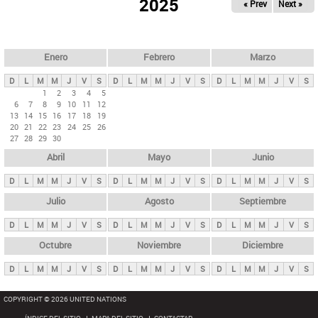
ú
2025
« Prev
Next »
l
s
a
q
p
u
e
a
Enero
Febrero
Marzo
d
s
a
D
L
M
M
J
V
S
D
L
M
M
J
V
S
D
L
M
M
J
V
S
p
1
2
3
4
5
6
7
8
9
10
11
12
r
13
14
15
16
17
18
19
i
20
21
22
23
24
25
26
27
28
29
30
n
Abril
Mayo
Junio
c
i
D
L
M
M
J
V
S
D
L
M
M
J
V
S
D
L
M
M
J
V
S
p
Julio
Agosto
Septiembre
a
D
L
M
M
J
V
S
D
L
M
M
J
V
S
D
L
M
M
J
V
S
l
e
Octubre
Noviembre
Diciembre
s
D
L
M
M
J
V
S
D
L
M
M
J
V
S
D
L
M
M
J
V
S
COPYRIGHT © 2026 UNITED NATIONS