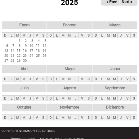
ú
2025
« Prev
Next »
l
s
a
q
p
u
e
a
Enero
Febrero
Marzo
d
s
a
D
L
M
M
J
V
S
D
L
M
M
J
V
S
D
L
M
M
J
V
S
p
1
2
3
4
5
6
7
8
9
10
11
12
r
13
14
15
16
17
18
19
i
20
21
22
23
24
25
26
27
28
29
30
n
Abril
Mayo
Junio
c
i
D
L
M
M
J
V
S
D
L
M
M
J
V
S
D
L
M
M
J
V
S
p
Julio
Agosto
Septiembre
a
D
L
M
M
J
V
S
D
L
M
M
J
V
S
D
L
M
M
J
V
S
l
e
Octubre
Noviembre
Diciembre
s
D
L
M
M
J
V
S
D
L
M
M
J
V
S
D
L
M
M
J
V
S
COPYRIGHT © 2026 UNITED NATIONS