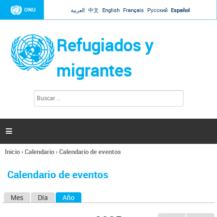
Jump to navigation
ONU
العربية
中文
English
Français
Русский
Español
Refugiados y
migrantes
B
F
u
o
s
r
c
a
m
r

u
l
Inicio
›
Calendario
›
Calendario de eventos
a
Se
r
encuentra
i
Calendario de eventos
usted
o
aquí
d
Mes
Día
Año
(solapa activa)
S
e
b
o