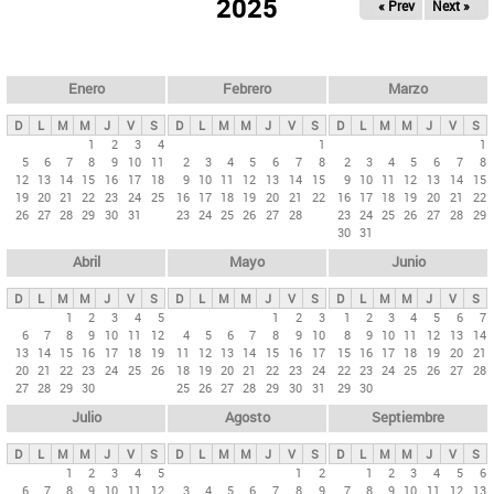
ú
2025
« Prev
Next »
l
s
a
q
p
u
e
a
Enero
Febrero
Marzo
d
s
a
D
L
M
M
J
V
S
D
L
M
M
J
V
S
D
L
M
M
J
V
S
p
1
2
3
4
1
1
5
6
7
8
9
10
11
2
3
4
5
6
7
8
2
3
4
5
6
7
8
r
12
13
14
15
16
17
18
9
10
11
12
13
14
15
9
10
11
12
13
14
15
i
19
20
21
22
23
24
25
16
17
18
19
20
21
22
16
17
18
19
20
21
22
26
27
28
29
30
31
23
24
25
26
27
28
23
24
25
26
27
28
29
n
30
31
c
Abril
Mayo
Junio
i
p
D
L
M
M
J
V
S
D
L
M
M
J
V
S
D
L
M
M
J
V
S
1
2
3
4
5
1
2
3
1
2
3
4
5
6
7
a
6
7
8
9
10
11
12
4
5
6
7
8
9
10
8
9
10
11
12
13
14
l
13
14
15
16
17
18
19
11
12
13
14
15
16
17
15
16
17
18
19
20
21
20
21
22
23
24
25
26
18
19
20
21
22
23
24
22
23
24
25
26
27
28
e
27
28
29
30
25
26
27
28
29
30
31
29
30
s
Julio
Agosto
Septiembre
D
L
M
M
J
V
S
D
L
M
M
J
V
S
D
L
M
M
J
V
S
1
2
3
4
5
1
2
1
2
3
4
5
6
6
7
8
9
10
11
12
3
4
5
6
7
8
9
7
8
9
10
11
12
13