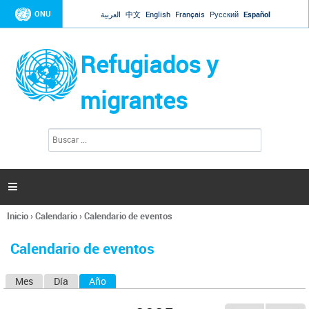
Jump to navigation
ONU
العربية
中文
English
Français
Русский
Español
Refugiados y
migrantes
B
F
u
o
s
r
c
a
m
r

u
l
Inicio
›
Calendario
›
Calendario de eventos
a
Se
r
encuentra
i
Calendario de eventos
usted
o
aquí
d
Mes
Día
Año
(solapa activa)
S
e
b
o