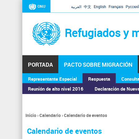
ONU
العربية
中文
English
Français
Русски
Refugiados y m
PORTADA
PACTO SOBRE MIGRACIÓN
Representante Especial
Respuesta
Consult
ASAMBLEA GENERAL
Reunión de alto nivel 2016
Declaración de Nuev
Inicio
›
Calendario
›
Calendario de eventos
Se
encuentra
Calendario de eventos
usted