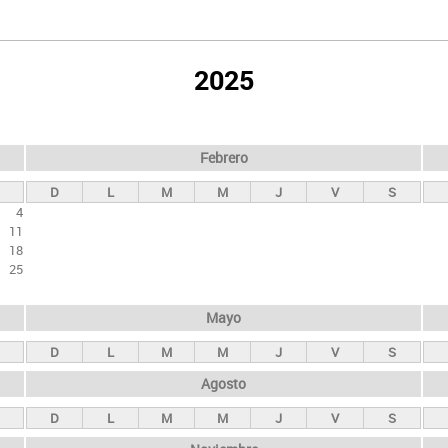
2025
Febrero
D
L
M
M
J
V
S
4
11
18
25
Mayo
D
L
M
M
J
V
S
Agosto
D
L
M
M
J
V
S