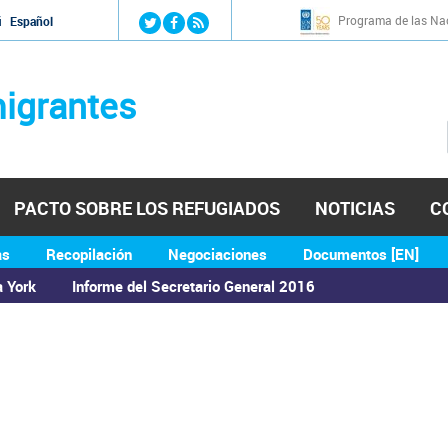
Jump to navigation
Programa de las Nac
й
Español
igrantes
PACTO SOBRE LOS REFUGIADOS
NOTICIAS
C
as
Recopilación
Negociaciones
Documentos [EN]
a York
Informe del Secretario General 2016