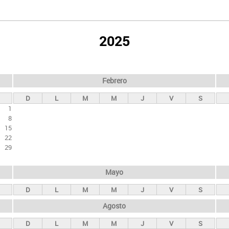
2025
Febrero
D
L
M
M
J
V
S
1
8
15
22
29
Mayo
D
L
M
M
J
V
S
Agosto
D
L
M
M
J
V
S