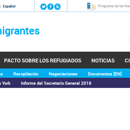
Jump to navigation
Programa de las Nac
й
Español
igrantes
PACTO SOBRE LOS REFUGIADOS
NOTICIAS
C
as
Recopilación
Negociaciones
Documentos [EN]
a York
Informe del Secretario General 2016