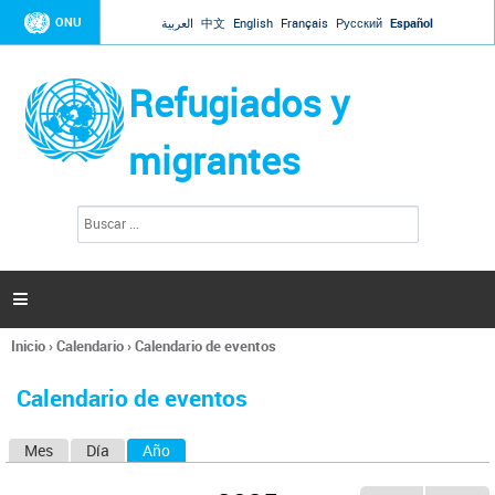
Jump to navigation
ONU
العربية
中文
English
Français
Русский
Español
Refugiados y
migrantes
B
F
u
o
s
r
c
a
m
r

u
l
Inicio
›
Calendario
›
Calendario de eventos
a
Se
r
encuentra
i
Calendario de eventos
usted
o
aquí
d
Mes
Día
Año
(solapa activa)
S
e
b
o