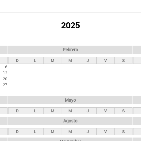
2025
Febrero
D
L
M
M
J
V
S
6
13
20
27
Mayo
D
L
M
M
J
V
S
Agosto
D
L
M
M
J
V
S