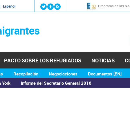
Jump to navigation
Programa de las Nac
й
Español
igrantes
PACTO SOBRE LOS REFUGIADOS
NOTICIAS
C
as
Recopilación
Negociaciones
Documentos [EN]
a York
Informe del Secretario General 2016