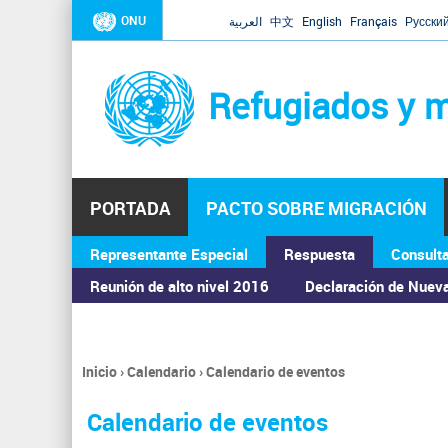
ONU
العربية
中文
English
Français
Русски
Refugiados y m
PORTADA
PACTO SOBRE MIGRACIÓN
Representante Especial
Respuesta
Consult
ASAMBLEA GENERAL
Reunión de alto nivel 2016
Declaración de Nuev
Inicio
›
Calendario
›
Calendario de eventos
Se
encuentra
Calendario de eventos
usted