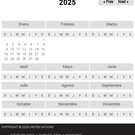
ú
2025
« Prev
Next »
l
s
a
q
p
u
e
a
Enero
Febrero
Marzo
d
s
a
D
L
M
M
J
V
S
D
L
M
M
J
V
S
D
L
M
M
J
V
S
p
1
2
3
4
5
6
7
8
r
9
10
11
12
13
14
15
i
16
17
18
19
20
21
22
23
24
25
26
27
28
n
Abril
Mayo
Junio
c
i
D
L
M
M
J
V
S
D
L
M
M
J
V
S
D
L
M
M
J
V
S
p
Julio
Agosto
Septiembre
a
D
L
M
M
J
V
S
D
L
M
M
J
V
S
D
L
M
M
J
V
S
l
e
Octubre
Noviembre
Diciembre
s
D
L
M
M
J
V
S
D
L
M
M
J
V
S
D
L
M
M
J
V
S
COPYRIGHT © 2026 UNITED NATIONS