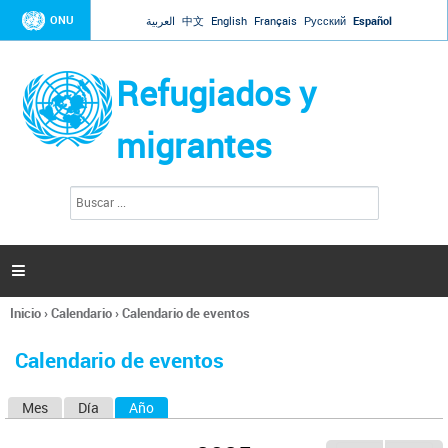
Jump to navigation
ONU
العربية
中文
English
Français
Русский
Español
Refugiados y
migrantes
B
F
u
o
s
r
c
a
m
r

u
l
Inicio
›
Calendario
›
Calendario de eventos
a
Se
r
encuentra
i
Calendario de eventos
usted
o
aquí
d
Mes
Día
Año
(solapa activa)
S
e
b
o