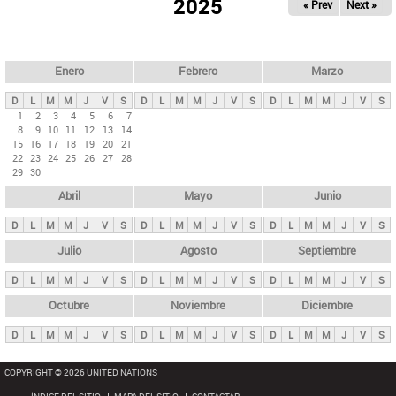
ú
2025
« Prev
Next »
l
s
a
q
p
u
e
a
Enero
Febrero
Marzo
d
s
a
D
L
M
M
J
V
S
D
L
M
M
J
V
S
D
L
M
M
J
V
S
p
1
2
3
4
5
6
7
8
9
10
11
12
13
14
r
15
16
17
18
19
20
21
i
22
23
24
25
26
27
28
29
30
n
Abril
Mayo
Junio
c
i
D
L
M
M
J
V
S
D
L
M
M
J
V
S
D
L
M
M
J
V
S
p
Julio
Agosto
Septiembre
a
D
L
M
M
J
V
S
D
L
M
M
J
V
S
D
L
M
M
J
V
S
l
e
Octubre
Noviembre
Diciembre
s
D
L
M
M
J
V
S
D
L
M
M
J
V
S
D
L
M
M
J
V
S
COPYRIGHT © 2026 UNITED NATIONS