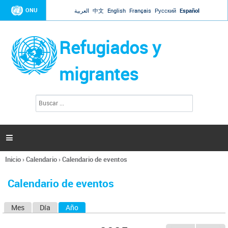
Jump to navigation
ONU
العربية
中文
English
Français
Русский
Español
Refugiados y
migrantes
B
F
u
o
s
r
c
a
m
r

u
l
Inicio
›
Calendario
›
Calendario de eventos
a
Se
r
encuentra
i
Calendario de eventos
usted
o
aquí
d
Mes
Día
Año
(solapa activa)
S
e
b
o