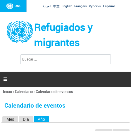
Jump to navigation
ONU
العربية
中文
English
Français
Русский
Español
Refugiados y
migrantes
B
F
u
o
s
r
c
a
m
r

u
l
Inicio
›
Calendario
›
Calendario de eventos
a
Se
r
encuentra
i
Calendario de eventos
usted
o
aquí
d
Mes
Día
Año
(solapa activa)
S
e
b
o