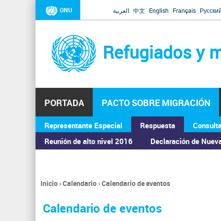
ONU
العربية
中文
English
Français
Русски
Refugiados y m
PORTADA
PACTO SOBRE MIGRACIÓN
Representante Especial
Respuesta
Consult
ASAMBLEA GENERAL
Reunión de alto nivel 2016
Declaración de Nuev
Inicio
›
Calendario
›
Calendario de eventos
Se
encuentra
Calendario de eventos
usted