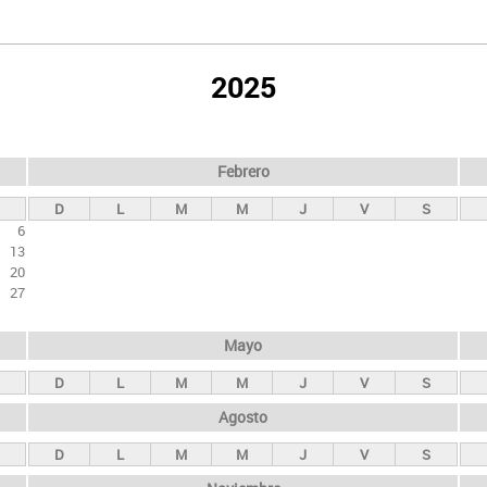
2025
Febrero
D
L
M
M
J
V
S
6
13
20
27
Mayo
D
L
M
M
J
V
S
Agosto
D
L
M
M
J
V
S