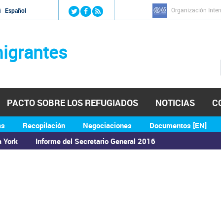
Jump to navigation
Organización Inter
й
Español
igrantes
PACTO SOBRE LOS REFUGIADOS
NOTICIAS
C
as
Recopilación
Negociaciones
Documentos [EN]
a York
Informe del Secretario General 2016