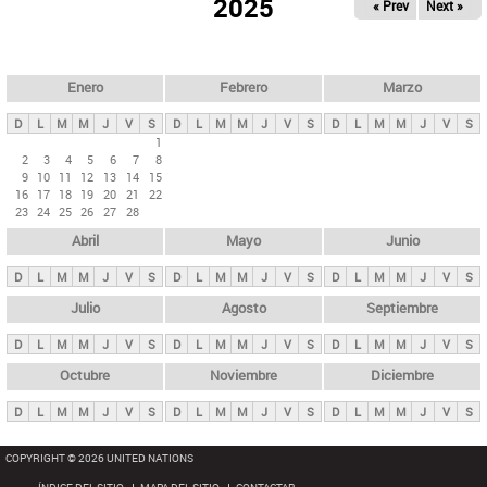
ú
2025
« Prev
Next »
l
s
a
q
p
u
e
a
Enero
Febrero
Marzo
d
s
a
D
L
M
M
J
V
S
D
L
M
M
J
V
S
D
L
M
M
J
V
S
p
1
2
3
4
5
6
7
8
r
9
10
11
12
13
14
15
i
16
17
18
19
20
21
22
23
24
25
26
27
28
n
Abril
Mayo
Junio
c
i
D
L
M
M
J
V
S
D
L
M
M
J
V
S
D
L
M
M
J
V
S
p
Julio
Agosto
Septiembre
a
D
L
M
M
J
V
S
D
L
M
M
J
V
S
D
L
M
M
J
V
S
l
e
Octubre
Noviembre
Diciembre
s
D
L
M
M
J
V
S
D
L
M
M
J
V
S
D
L
M
M
J
V
S
COPYRIGHT © 2026 UNITED NATIONS