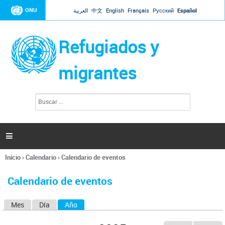
Jump to navigation
ONU
العربية
中文
English
Français
Русский
Español
Refugiados y
migrantes
B
F
u
o
s
r
c
a
m
r

u
l
Inicio
›
Calendario
›
Calendario de eventos
a
Se
r
encuentra
i
Calendario de eventos
usted
o
aquí
d
Mes
Día
Año
(solapa activa)
S
e
b
o