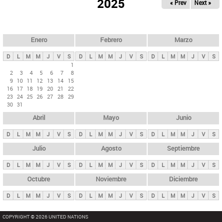
ú
2025
« Prev
Next »
l
s
a
q
p
u
e
a
Enero
Febrero
Marzo
d
s
a
D
L
M
M
J
V
S
D
L
M
M
J
V
S
D
L
M
M
J
V
S
p
1
2
3
4
5
6
7
8
r
9
10
11
12
13
14
15
i
16
17
18
19
20
21
22
23
24
25
26
27
28
29
n
30
31
c
Abril
Mayo
Junio
i
p
D
L
M
M
J
V
S
D
L
M
M
J
V
S
D
L
M
M
J
V
S
a
Julio
Agosto
Septiembre
l
D
L
M
M
J
V
S
D
L
M
M
J
V
S
D
L
M
M
J
V
S
e
Octubre
Noviembre
Diciembre
s
D
L
M
M
J
V
S
D
L
M
M
J
V
S
D
L
M
M
J
V
S
COPYRIGHT © 2026 UNITED NATIONS