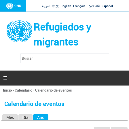
Jump to navigation
ONU
العربية
中文
English
Français
Русский
Español
Refugiados y
migrantes
B
F
u
o
s
r
c
a
m
r

u
l
Inicio
›
Calendario
›
Calendario de eventos
a
Se
r
encuentra
i
Calendario de eventos
usted
o
aquí
d
Mes
Día
Año
(solapa activa)
S
e
b
o