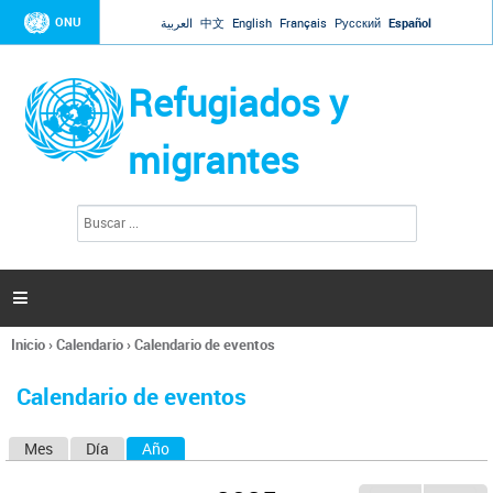
Jump to navigation
ONU
العربية
中文
English
Français
Русский
Español
Refugiados y
migrantes
B
F
u
o
s
r
c
a
m
r

u
l
Inicio
›
Calendario
›
Calendario de eventos
a
Se
r
encuentra
i
Calendario de eventos
usted
o
aquí
d
Mes
Día
Año
(solapa activa)
S
e
b
o