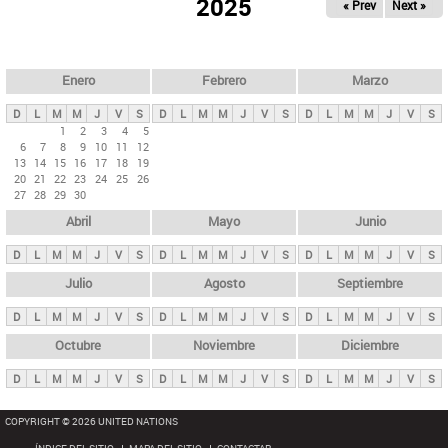
ú
2025
« Prev
Next »
l
s
a
q
p
u
e
a
Enero
Febrero
Marzo
d
s
a
D
L
M
M
J
V
S
D
L
M
M
J
V
S
D
L
M
M
J
V
S
p
1
2
3
4
5
6
7
8
9
10
11
12
r
13
14
15
16
17
18
19
i
20
21
22
23
24
25
26
27
28
29
30
n
Abril
Mayo
Junio
c
i
D
L
M
M
J
V
S
D
L
M
M
J
V
S
D
L
M
M
J
V
S
p
Julio
Agosto
Septiembre
a
D
L
M
M
J
V
S
D
L
M
M
J
V
S
D
L
M
M
J
V
S
l
e
Octubre
Noviembre
Diciembre
s
D
L
M
M
J
V
S
D
L
M
M
J
V
S
D
L
M
M
J
V
S
COPYRIGHT © 2026 UNITED NATIONS